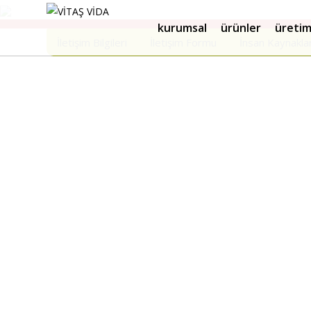
kurumsal
ürünler
üreti
İletişim Bilgileri
İletişim Formu
İnsan Kaynakla
VİTAŞ FASTENERS İLETİŞİM
İSTANBUL ANADOLU :
İçerenköy Mahallesi Umut Sok. And Plaza No:10-12/70 Ataşeh
info@vitasfasteners.com , vitasfasteners@vitasfasteners.
Tel : +90 (216) 390 45 70 / +90 216 4830331 / +090 (532) 111843
İSTANBUL AVRUPA :
Halil Rıfat Paşa Mahallesi Perpa Ticaret Merkezi 34384 Şişli İ
info@vitasfasteners.com , vitasfasteners@vitasfasteners.
Tel : +90 (212) 221 15 40 Mobil : +090 (532) 1118432 Fax : 0850
KOCAELİ :
Dilovası Organize Sanayi Bölgesi 41455 Dilovası Kocaeli – Tü
info@vitasfasteners.com
Tel : +90 (262) 751 45 70 Mobil : +090 (532) 1118432 Fax : 0850