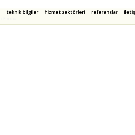
m
teknik bilgiler
hizmet sektörleri
referanslar
i̇let
rı Formu
ir İstanbul
com
2
stanbul – Türkiye
com
7335840
rkiye
7335840