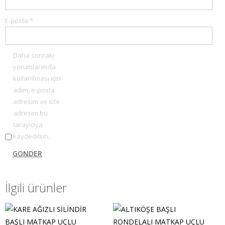
E-posta
*
Daha sonraki
yorumlarımda
kullanılması için
adım, e-posta
adresim ve site
adresim bu
tarayıcıya
kaydedilsin.
İlgili ürünler