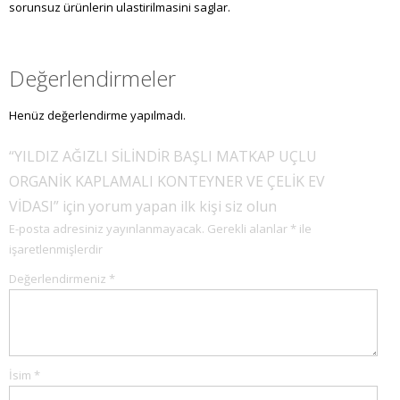
sorunsuz ürünlerin ulastirilmasini saglar.
Değerlendirmeler
Henüz değerlendirme yapılmadı.
“YILDIZ AĞIZLI SİLİNDİR BAŞLI MATKAP UÇLU
ORGANİK KAPLAMALI KONTEYNER VE ÇELİK EV
VİDASI” için yorum yapan ilk kişi siz olun
E-posta adresiniz yayınlanmayacak.
Gerekli alanlar
*
ile
işaretlenmişlerdir
Değerlendirmeniz
*
İsim
*