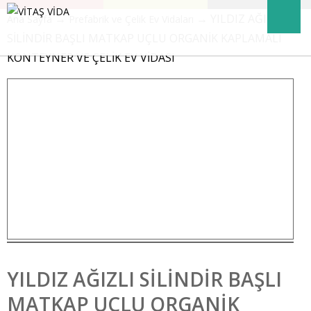
→
→ YILDIZ AĞIZLI
Ana Sayfa
Prefabrik ve Çelik Ev Vidaları
SİLİNDİR BAŞLI MATKAP UÇLU ORGANİK KAPLAMALI
KONTEYNER VE ÇELİK EV VİDASI
YILDIZ AĞIZLI SİLİNDİR BAŞLI
MATKAP UÇLU ORGANİK