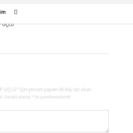
işim
P UÇLU
ÇLU” için yorum yapan ilk kişi siz olun
k.
Gerekli alanlar
*
ile işaretlenmişlerdir