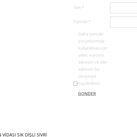
İsim
*
E-posta
*
Daha sonraki
yorumlarımda
kullanılması için
adım, e-posta
adresim ve site
adresim bu
tarayıcıya
kaydedilsin.