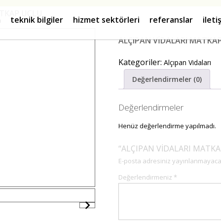
ATKAP UÇLU
m
teknik bilgiler
hizmet sektörleri
referanslar
i̇let
ALÇIPAN VİDALARI MATKA
Kategoriler:
Alçıpan Vidaları
Değerlendirmeler (0)
Değerlendirmeler
Henüz değerlendirme yapılmadı.
“ALÇIPAN VİDALARI MATKAP U
E-posta adresiniz yayınlanmayaca
Değerlendirmeniz
*