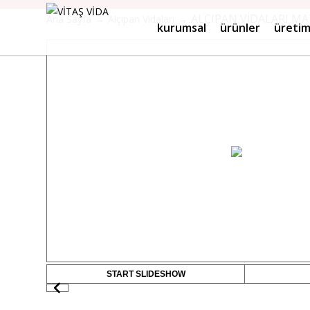
→
→ ALÇIPAN VİDALARI M
Ana Sayfa
Alçıpan Vidaları
kurumsal
ürünler
üreti
START SLIDESHOW